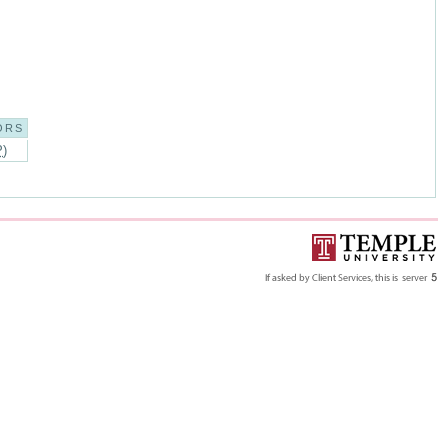
ORS
P
)